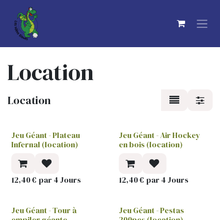
Se rendre au contenu
Location
Location
Jeu Géant - Plateau
Jeu Géant - Air Hockey
Infernal (location)
en bois (location)
12,40
€
par
4
Jours
12,40
€
par
4
Jours
Jeu Géant - Tour à
Jeu Géant - Pestas
empiler géante
200pcs (location)