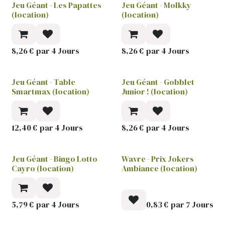
Jeu Géant - Les Papattes
Jeu Géant - Molkky
(location)
(location)
8,26
€
par
4
Jours
8,26
€
par
4
Jours
Jeu Géant - Table
Jeu Géant - Gobblet
Smartmax (location)
Junior ! (location)
12,40
€
par
4
Jours
8,26
€
par
4
Jours
Jeu Géant - Bingo Lotto
Wavre - Prix Jokers
Cayro (location)
Ambiance (location)
5,79
€
par
4
Jours
0,83
€
par
7
Jours