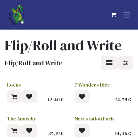
Se rendre au contenu
Flip/Roll and Write
Flip/Roll and Write
Locus
7 Wonders Dice
12,40
€
24,79
€
The Anarchy
Next station Paris
37,19
€
14,46
€