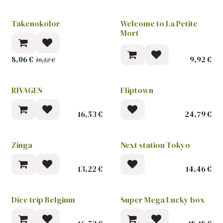
Takenokolor
Welcome to La Petite
-50 %
Mort
8,06
€
9,92
€
16,12
€
RIVAGES
Fliptown
16,53
€
24,79
€
Zinga
Next station Tokyo
13,22
€
14,46
€
Dice trip Belgium
Super Mega Lucky box