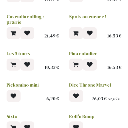
Cascadia rolling :
Spots ou encore !
prairie
21,49
€
16,53
€
Les 5 tours
Pina coladice
10,33
€
16,53
€
Pickomino mini
Dice Throne Marvel
-50 %
6,20
€
26,03
€
52,07
€
Sixto
Roll'n Bump