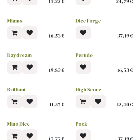
13,22
€
24,79
€
Miams
Dice Forge
16,53
€
37,19
€
Daydream
Perudo
19,83
€
16,53
€
Brilliant
High Score
11,57
€
12,40
€
Mino Dice
Pock
17,77
€
37,19
€