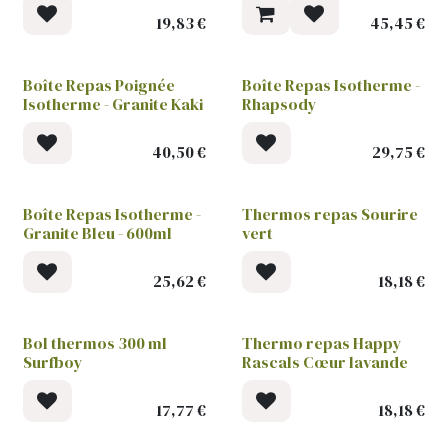
19,83
€
45,45
€
Boîte Repas Poignée
Boîte Repas Isotherme -
Isotherme - Granite Kaki
Rhapsody
40,50
€
29,75
€
Boîte Repas Isotherme -
Thermos repas Sourire
Granite Bleu - 600ml
vert
25,62
€
18,18
€
Bol thermos 300 ml
Thermo repas Happy
Surfboy
Rascals Cœur lavande
17,77
€
18,18
€