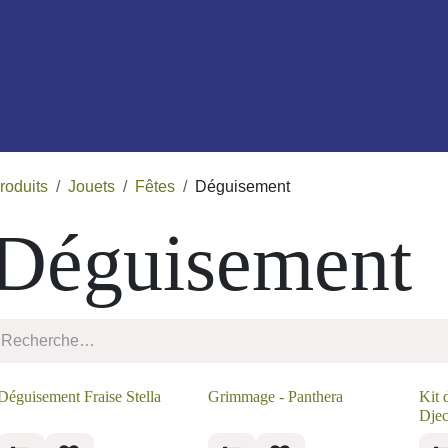
outique
Services
À propos de nous
Blog
roduits
Jouets
Fêtes
Déguisement
Déguisemen
Déguisement Fraise
Grimmage - Panthera
Kit
Stella
Nac