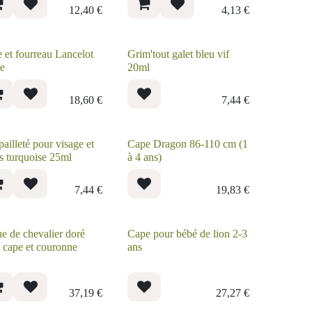
12,40
€
4,13
€
e et fourreau
Grim'tout galet bleu vif
celot rouge
20ml
18,60
€
7,44
€
 pailleté pour
Cape Dragon 86-110 cm
age et corps
(1 à 4 ans)
quoise 25ml
7,44
€
19,83
€
ue de chevalier
Cape pour bébé de lion
é avec cape et
2-3 ans
ronne
37,19
€
27,27
€