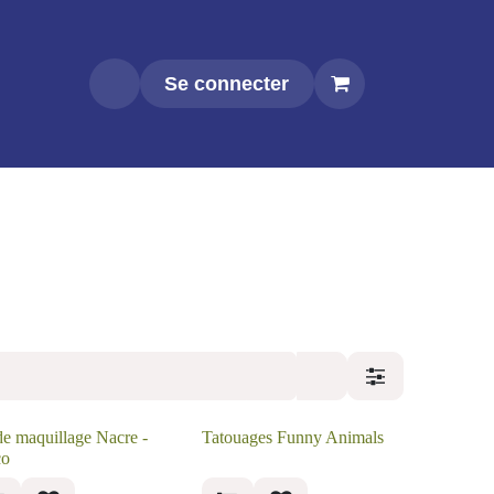
Se connecter
t
 de maquillage
Tatouages Funny
re - Djeco
Animals