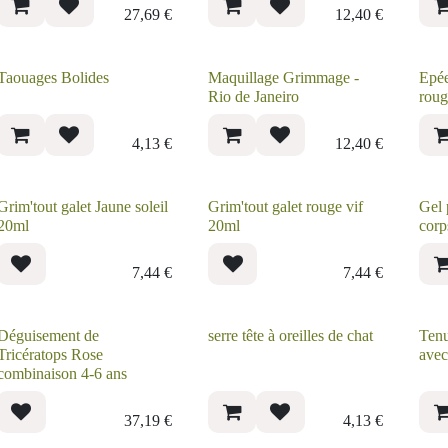
27,69
€
12,40
€
Taouages Bolides
Maquillage Grimmage -
Epé
Rio de Janeiro
Lan
4,13
€
12,40
€
Grim'tout galet Jaune
Grim'tout galet rouge
Gel
soleil 20ml
vif 20ml
vis
tur
7,44
€
7,44
€
Déguisement de
serre tête à oreilles de
Ten
Tricératops Rose
chat
dor
combinaison 4-6 ans
cou
37,19
€
4,13
€