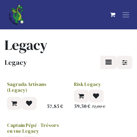
Se rendre au contenu
Legacy
Legacy
Sagrada Artisans
Risk Legacy
(Legacy)
57,85
€
59,50
€
72,00
€
Captain Pépé - Trésors
en vue Legacy