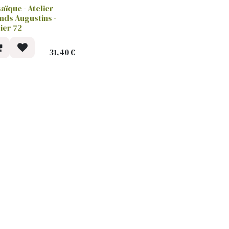
aïque - Atelier
nds Augustins -
lier 72
31,40
€