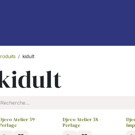
À propos de nous
Blog
roduits
kidult
kidult
Djeco Atelier 59 -
Djeco Atelier 58 -
Djec
Perlage
Perlage
Imp