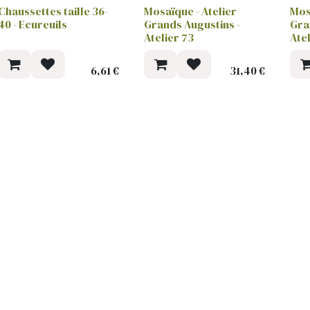
Chaussettes taille 36-
Mosaïque - Atelier
Mos
40 - Ecureuils
Grands Augustins -
Gra
Atelier 73
Ate
6,61
€
31,40
€