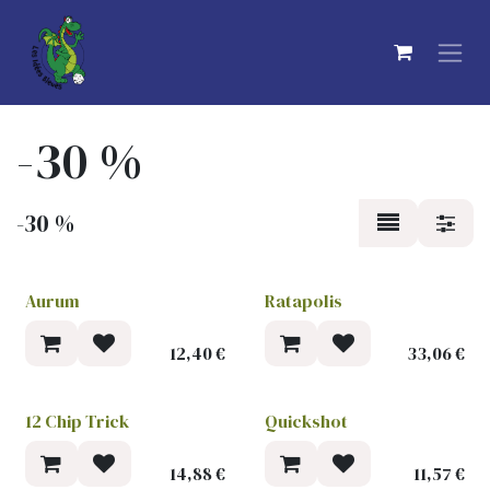
Se rendre au contenu
-30 %
-30 %
Aurum
Ratapolis
-30 %
-30 %
12,40
€
33,06
€
12 Chip Trick
Quickshot
-30 %
-30 %
14,88
€
11,57
€