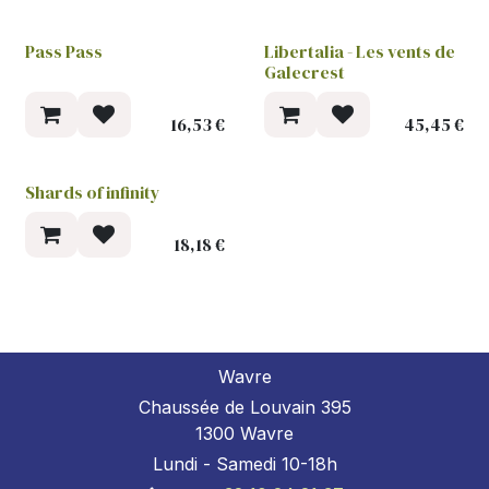
Pass Pass
Libertalia - Les vents de
-30 %
-30 %
Galecrest
16,53
€
45,45
€
Shards of infinity
-30 %
18,18
€
Wavre
Chaussée de Louvain 395
1300 Wavre
Lundi - Samedi 10-18h