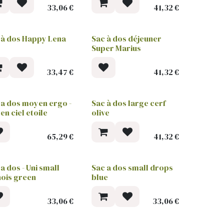
33,06
€
41,32
€
 à dos Happy Lena
Sac à dos déjeuner
Super Marius
33,47
€
41,32
€
 a dos moyen ergo -
Sac à dos large cerf
en ciel etoile
olive
65,29
€
41,32
€
a dos - Uni small
Sac a dos small drops
nois green
blue
33,06
€
33,06
€