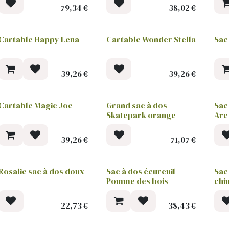
79,34
€
38,02
€
Cartable Happy Lena
Cartable Wonder Stella
Sac
39,26
€
39,26
€
Cartable Magic Joe
Grand sac à dos -
Sac
Skatepark orange
Arc 
39,26
€
71,07
€
Rosalie sac à dos doux
Sac à dos écureuil -
Sac 
Pomme des bois
chi
22,73
€
38,43
€