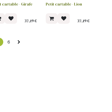
t cartable - Girafe
Petit cartable - Lion
37,19
€
37,19
€
6