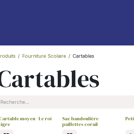
À propos de nous
Blog
roduits
Fourniture Scolaire
Cartables
Cartables
Cartable moyen - Le roi
Sac bandoulière
Peti
tigre
paillettes corail