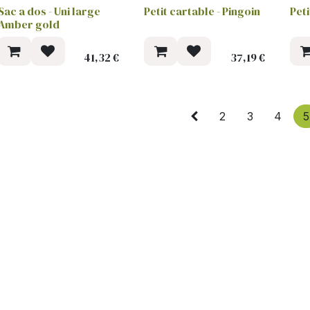
Sac a dos - Uni large
Petit cartable - Pingoin
Peti
Amber gold
41,32
€
37,19
€
2
3
4
5