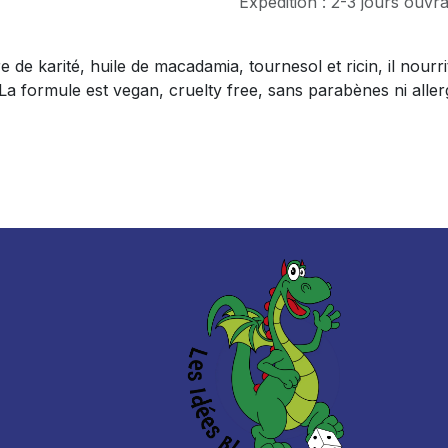
Expédition : 2-3 jours ouvr
 karité, huile de macadamia, tournesol et ricin, il nourrit, 
. La formule est vegan, cruelty free, sans parabènes ni all