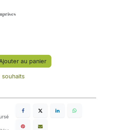
mprises
Ajouter au panier
e souhaits
ursé