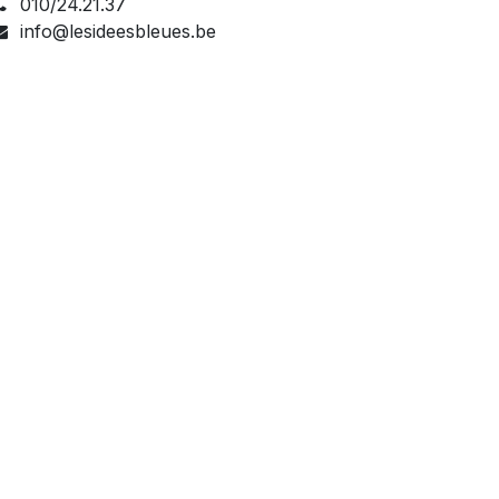
010/24.21.37
info@lesideesbleues.be