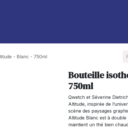
À propos de nous
Blog
ltitude - Blanc - 750ml
Bouteille isoth
750ml
Qwetch et Séverine Dietrich
Altitude, inspirée de l’unive
scène des paysages graphiq
Altitude Blanc est à double 
maintient un thé bien chau