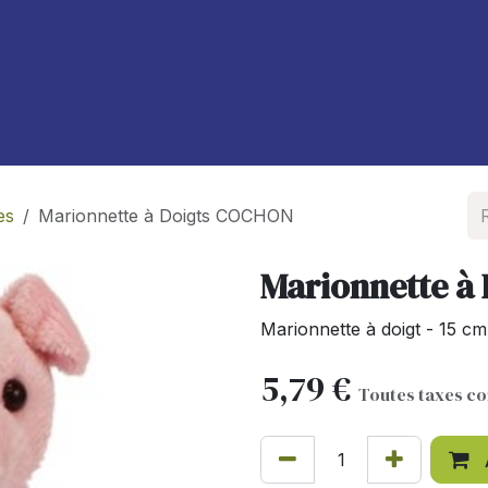
À propos de nous
Blog
es
Marionnette à Doigts COCHON
Marionnette à
Marionnette à doigt - 15 cm
5,79
€
Toutes taxes c