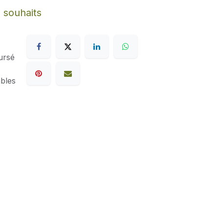
e souhaits
ursé
ables