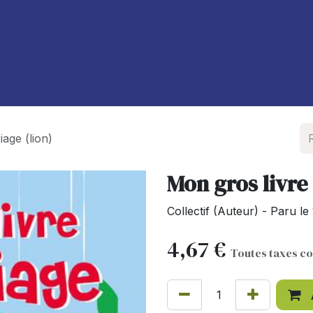
À propos de nous
Blog
iage (lion)
Mon gros livre 
Collectif (Auteur) - Paru 
4,67
€
Toutes taxes c