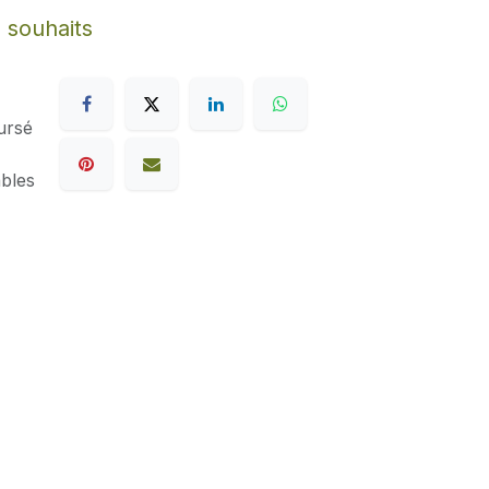
e souhaits
ursé
ables