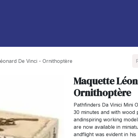
À propos de nous
Blog
éonard De Vinci - Ornithoptère
Maquette Léona
Ornithoptère
Pathfinders Da Vinici Mini 
30 minutes and with wood p
andinspiring working model
are now available in miniatu
andflight was evident in h