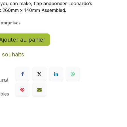
 you can make, flap andponder Leonardo’s
 x 260mm x 140mm Assembled.
comprises
Ajouter au panier
e souhaits
ursé
ables