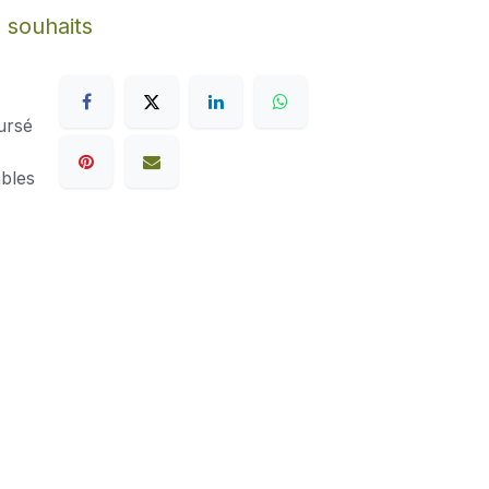
e souhaits
ursé
ables