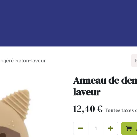
À propos de nous
Blog
frigéré Raton-laveur
Anneau de dent
laveur
12,40
€
Toutes taxes 