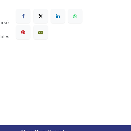
ursé
ables