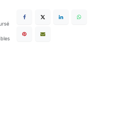
ursé
ables