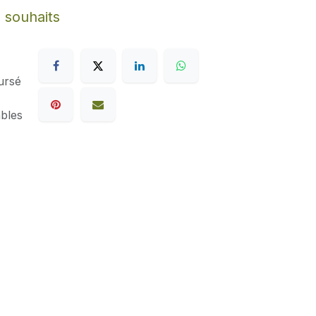
e souhaits
ursé
ables