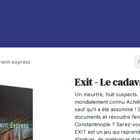
À propos de nous
Blog
orient-express
Exit - Le cadav
Un meurtre, huit suspects. 
mondialement connu Achille
sauf qu’il a été assommé !
documents et résoudre l’enq
Constantinople ? Serez-vous
EXIT est un jeu qui repren
d’indices, de matériel et d