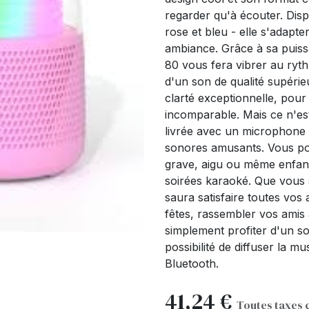
regarder qu'à écouter. Dispo
rose et bleu - elle s'adapte
ambiance. Grâce à sa puiss
80 vous fera vibrer au ryt
d'un son de qualité supéri
clarté exceptionnelle, pou
incomparable. Mais ce n'es
livrée avec un microphone s
sonores amusants. Vous po
grave, aigu ou même enfanti
soirées karaoké. Que vous 
saura satisfaire toutes vos 
fêtes, rassembler vos amis
simplement profiter d'un so
possibilité de diffuser la 
Bluetooth.
41,24
€
Toutes taxes