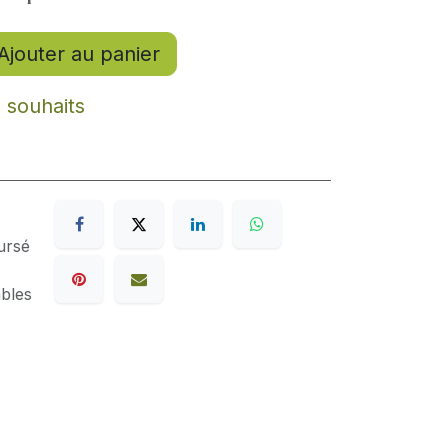
Ajouter au panier
e souhaits
ursé
ables