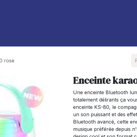
À propos de nous
Blog
0 rose
Enceinte kara
Une enceinte Bluetooth lu
totalement délirants ça vo
enceinte KS-80, le compagn
un son puissant et des effe
Bluetooth avancé, cette enc
musique préférée depuis n'
design cool et son format c