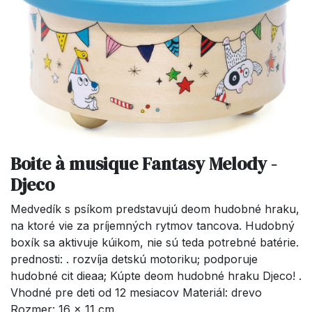
Boite à musique Fantasy Melody -
Djeco
Medvedík s psíkom predstavujú deom hudobné hraku,
na ktoré vie za príjemných rytmov tancova. Hudobný
boxík sa aktivuje kúikom, nie sú teda potrebné batérie.
prednosti: . rozvíja detskú motoriku; podporuje
hudobné cit dieaa; Kúpte deom hudobné hraku Djeco! .
Vhodné pre deti od 12 mesiacov Materiál: drevo
Rozmer: 16 x 11 cm.