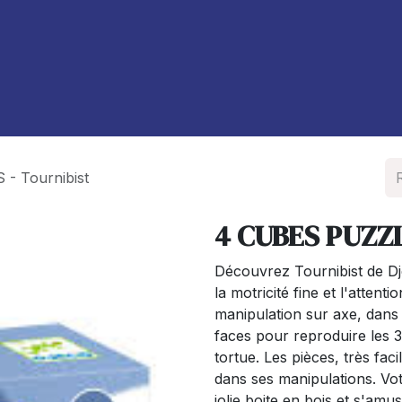
À propos de nous
Blog
- Tournibist
4 CUBES PUZZL
Découvrez Tournibist de Dje
la motricité fine et l'attent
manipulation sur axe, dans l
faces pour reproduire les 3
tortue. Les pièces, très fac
dans ses manipulations. Vo
jolie boite en bois et s'amu