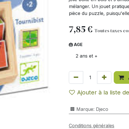
mélanger. Un jouet pratiqu
pièce du puzzle, puisqu'ell
7,85
€
Toutes taxes c
🎂 AGE
2 ans et +
Ajouter à la liste d
🏢 Marque
:
Djeco
Conditions générales