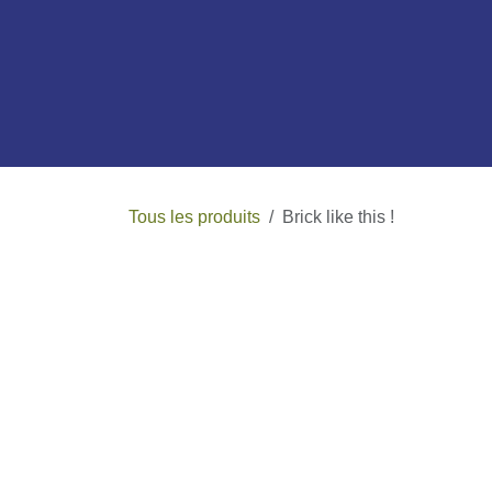
Se rendre au contenu
Boutique
Services
À propos de
Tous les produits
Brick like this !