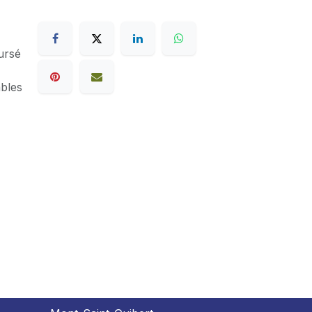
ursé
ables