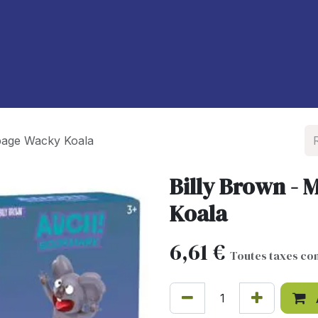
À propos de nous
Blog
page Wacky Koala
Billy Brown -
Koala
6,61
€
Toutes taxes co