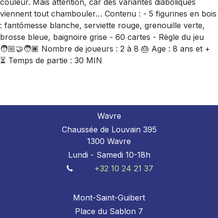
couleur. Mais attention, car des variantes diaboliques
viennent tout chambouler… Contenu : - 5 figurines en bois
: fantômesse blanche, serviette rouge, grenouille verte,
brosse bleue, baignoire grise - 60 cartes - Règle du jeu
🧑🏼‍🤝‍🧑🏾 Nombre de joueurs : 2 à 8 🎂 Age : 8 ans et +
⏳ Temps de partie : 30 MIN
Wavre
Chaussée de Louvain 395
1300 Wavre
Lundi - Samedi 10-18h
+32 10 24 21 37
Mont-Saint-Guibert
Place du Sablon 7