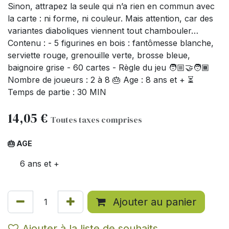
Sinon, attrapez la seule qui n’a rien en commun avec
la carte : ni forme, ni couleur. Mais attention, car des
variantes diaboliques viennent tout chambouler…
Contenu : - 5 figurines en bois : fantômesse blanche,
serviette rouge, grenouille verte, brosse bleue,
baignoire grise - 60 cartes - Règle du jeu 🧑🏼‍🤝‍🧑🏾
Nombre de joueurs : 2 à 8 🎂 Age : 8 ans et + ⏳
Temps de partie : 30 MIN
14,05
€
Toutes taxes comprises
🎂 AGE
6 ans et +
Ajouter au panier
Ajouter à la liste de souhaits