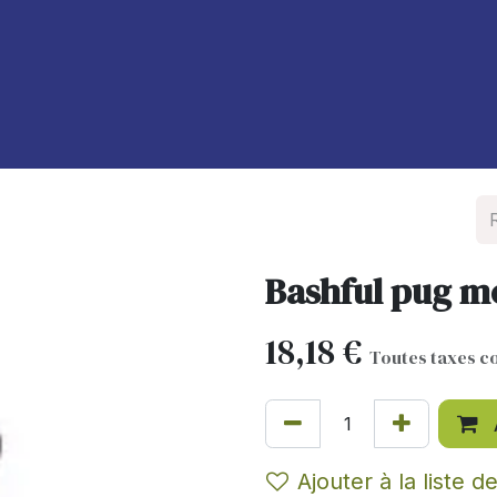
À propos de nous
Blog
Bashful pug 
18,18
€
Toutes taxes c
Ajouter à la liste d