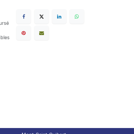
ursé
ables