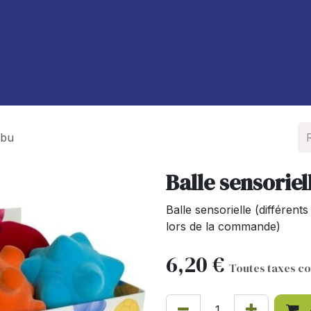
À propos de nous
Blog
abu
Balle sensorie
Balle sensorielle (différents
lors de la commande)
6,20
€
Toutes taxes c