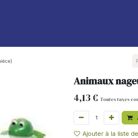
À propos de nous
Blog
ièce)
Animaux nageur
4,13
€
Toutes taxes co
Ajouter à la liste d