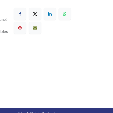
ursé
ables