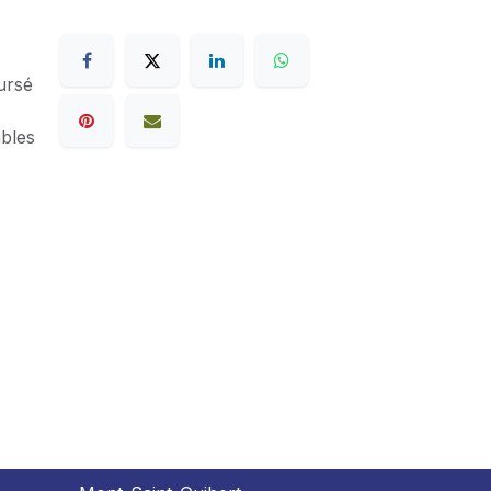
ursé
ables