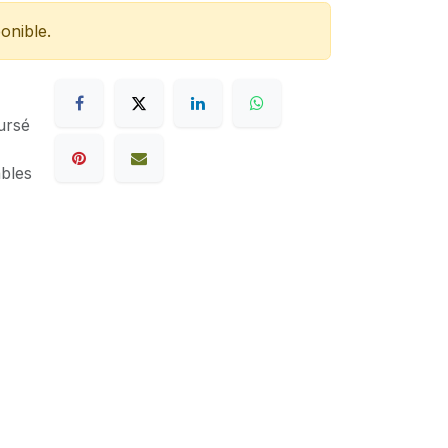
onible.
ursé
ables