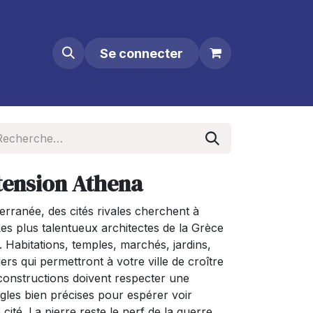
Se connecter
tension Athena
rranée, des cités rivales cherchent à
. Les plus talentueux architectes de la Grèce
e. Habitations, temples, marchés, jardins,
rs qui permettront à votre ville de croître
constructions doivent respecter une
gles bien précises pour espérer voir
cité. La pierre reste le nerf de la guerre.