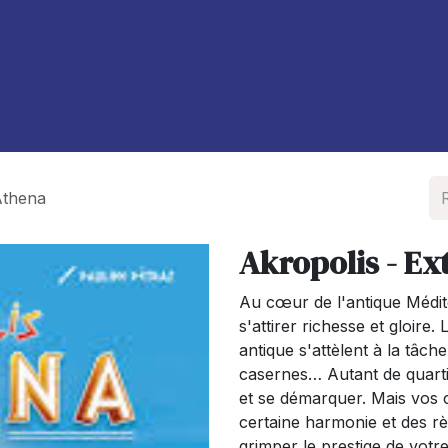
À propos de nous
Blog
Athena
Akropolis - Ex
Au cœur de l'antique Médite
s'attirer richesse et gloire
antique s'attèlent à la tâch
casernes… Autant de quartie
et se démarquer. Mais vos 
certaine harmonie et des rè
grimper le prestige de votre 