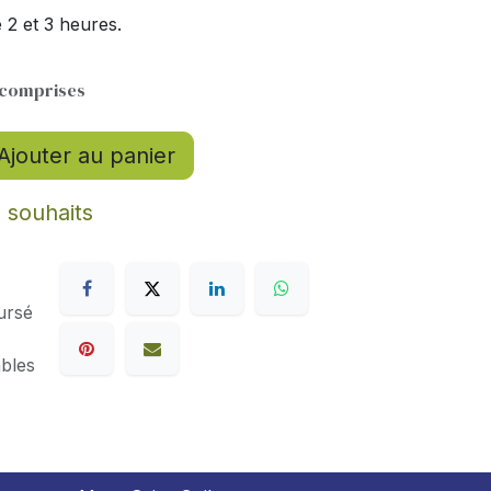
 2 et 3 heures.
 comprises
Ajouter au panier
e souhaits
ursé
ables