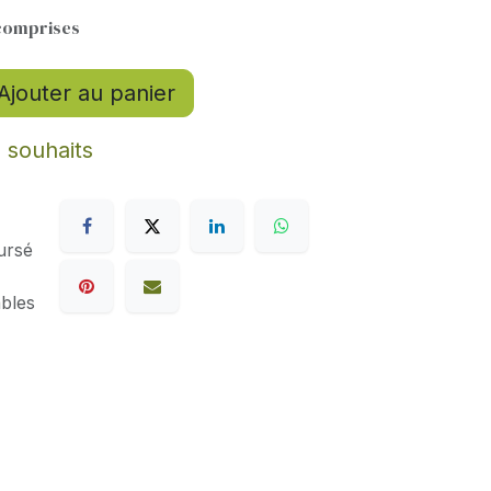
comprises
Ajouter au panier
e souhaits
ursé
ables