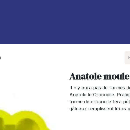
À propos de nous
Blog
u
Anatole moule
Il n’y aura pas de ‘larmes d
Anatole le Crocodile. Pratiqu
forme de crocodile fera pét
gâteaux remplissent leurs pe