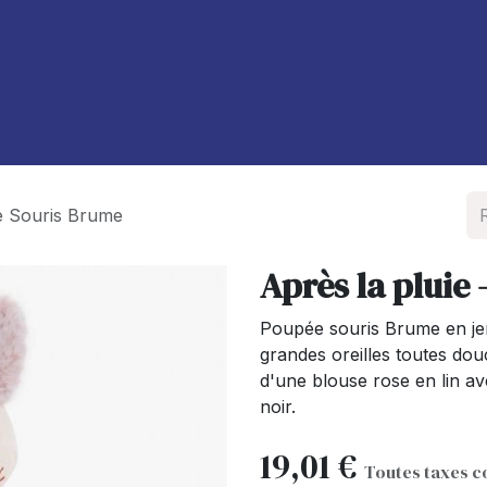
À propos de nous
Blog
e Souris Brume
Après la pluie
Poupée souris Brume en je
grandes oreilles toutes douc
d'une blouse rose en lin 
noir.
19,01
€
Toutes taxes 