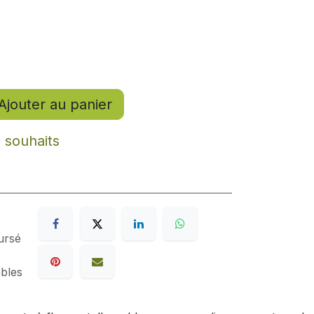
Ajouter au panier
e souhaits
ursé
ables