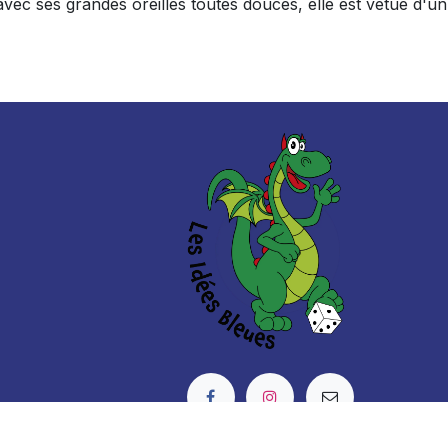
c ses grandes oreilles toutes douces, elle est vêtue d'un 