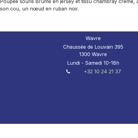
Poupée souris Brume en jersey et tissu chambray crème, ave
son cou, un nœud en ruban noir.
Wavre
Chaussée de Louvain 395
1300 Wavre
Lundi - Samedi 10-18h
+32 10 24 21 37