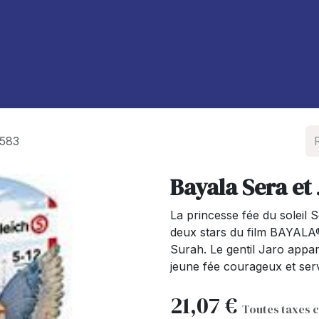
À propos de nous
Blog
0583
Bayala Sera et
La princesse fée du soleil S
deux stars du film BAYALA®
Surah. Le gentil Jaro apparti
jeune fée courageux et serv
21,07
€
Toutes taxes 