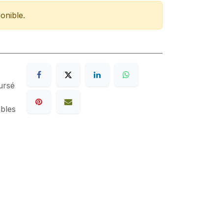
onible.
ursé
ables