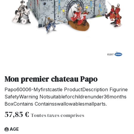
Mon premier chateau Papo
Papo60006-Myfirstcastle ProductDescription Figurine
SafetyWarning Notsuitableforchildrenunder36months
BoxContains Containsswallowablesmallparts.
57,85
€
Toutes taxes comprises
🎂 AGE