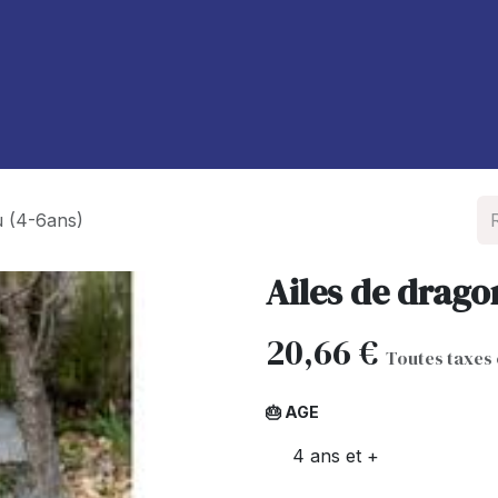
À propos de nous
Blog
u (4-6ans)
Ailes de dragon
20,66
€
Toutes taxes
🎂 AGE
4 ans et +