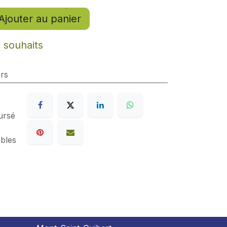
Ajouter au panier
e souhaits
rs
ursé
ables