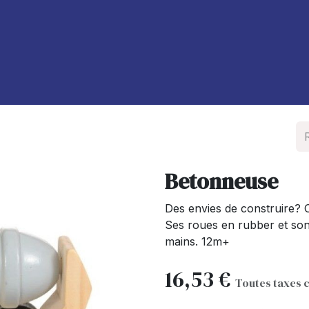
À propos de nous
Blog
Betonneuse
Des envies de construire? O
Ses roues en rubber et son 
mains. 12m+
16,53
€
Toutes taxes 