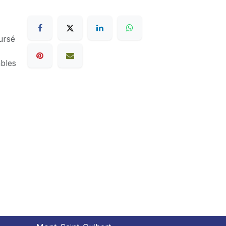
ursé
ables