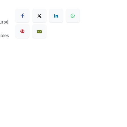
ursé
ables