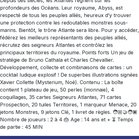
Depuis des siècles, les Atlantes règnent sur les
profondeurs des Océans. Leur royaume, Abyss, est
respecté de tous les peuples alliés, heureux d’y trouver
une protection contre les redoutables monstres sous-
marins. Bientôt, le trône Atlante sera libre. Pour y accéder,
fédérez les meilleurs représentants des peuples alliés,
récrutez des seigneurs Atlantes et contrôlez les
principaux territoires du royaume. Points forts Un jeu de
stratégie de Bruno Cathala et Charles Chevallier.
Développement, collecte et combinaisons de cartes : un
cocktail ludique explosif ! De superbes illustrations signées
Xavier Collette (Mysterium, Noé). Contenu : La boîte
contient 1 plateau de jeu, 50 perles (monnaie), 4
coquillages, 35 cartes Seigneurs Atlantes, 71 cartes
Prospection, 20 tuiles Territoires, 1 marqueur Menace, 20
jetons Monstres, 9 jetons Clé, 1 livret de règles. 🧑🏼‍🤝‍🧑🏾
Nombre de joueurs : 2 à 4 🎂 Age : 14 ans et + ⏳ Temps
de partie : 45 MIN