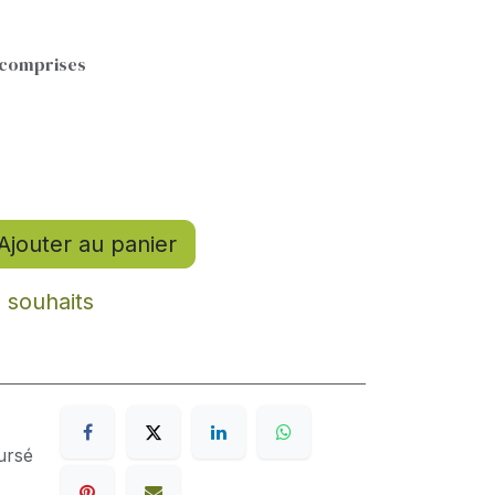
 comprises
Ajouter au panier
e souhaits
ursé