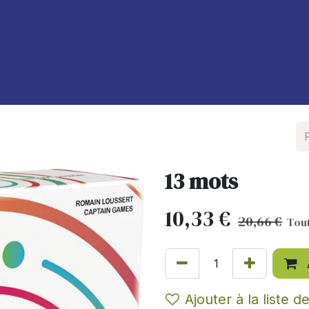
À propos de nous
Blog
13 mots
10,33
€
20,66
€
Tou
Ajouter à la liste d