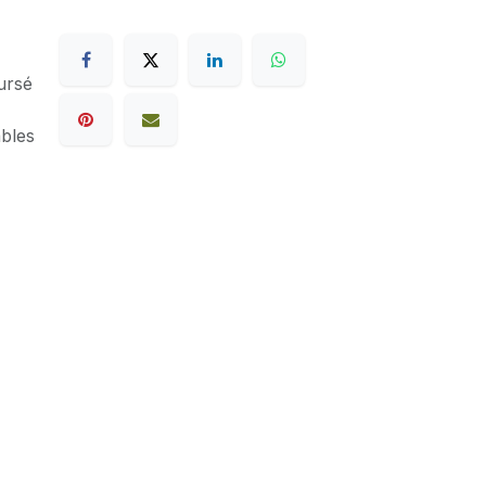
ursé
ables