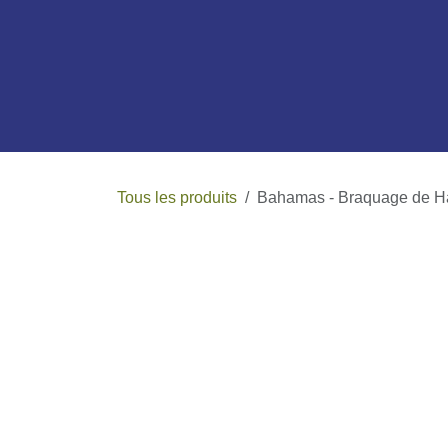
Se rendre au contenu
B
Tous les produits
Bahamas - Braquage de Ha