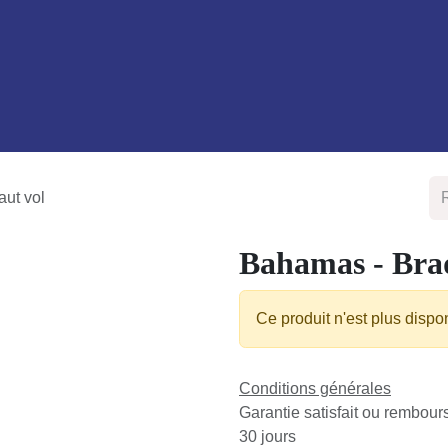
outique
Services
À propos de nous
Blog
ut vol
Bahamas - Bra
Ce produit n'est plus dispo
Conditions générales
Garantie satisfait ou rembour
30 jours