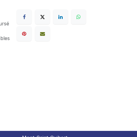
ursé
ables