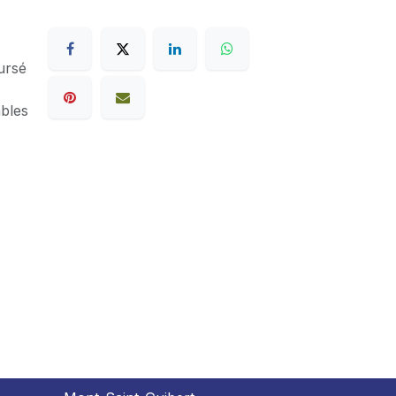
ursé
ables