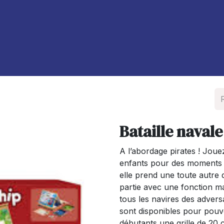
À propos de nous
Blog
Bataille navale
A l’abordage pirates ! Joue
enfants pour des moments p
elle prend une toute autre d
partie avec une fonction ma
tous les navires des advers
sont disponibles pour pouvo
débutants une grille de 20 c